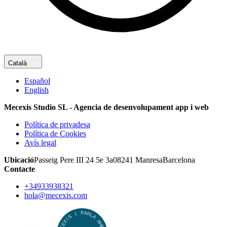
Català
Español
English
Mecexis Studio SL - Agencia de desenvolupament app i web
Política de privadesa
Política de Cookies
Avís legal
Ubicació
Passeig Pere III 24 5e 3a
08241
Manresa
Barcelona
Contacte
+34933938321
hola@mecexis.com