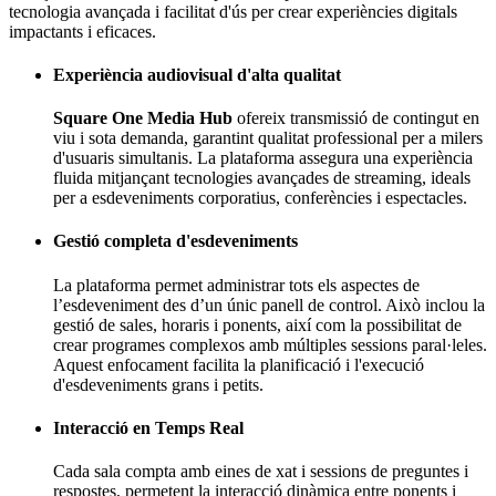
tecnologia avançada i facilitat d'ús per crear experiències digitals
impactants i eficaces.
Experiència audiovisual d'alta qualitat
Square One Media Hub
ofereix transmissió de contingut en
viu i sota demanda, garantint qualitat professional per a milers
d'usuaris simultanis. La plataforma assegura una experiència
fluida mitjançant tecnologies avançades de streaming, ideals
per a esdeveniments corporatius, conferències i espectacles.
Gestió completa d'esdeveniments
La plataforma permet administrar tots els aspectes de
lʼesdeveniment des dʼun únic panell de control. Això inclou la
gestió de sales, horaris i ponents, així com la possibilitat de
crear programes complexos amb múltiples sessions paral·leles.
Aquest enfocament facilita la planificació i l'execució
d'esdeveniments grans i petits.
Interacció en Temps Real
Cada sala compta amb eines de xat i sessions de preguntes i
respostes, permetent la interacció dinàmica entre ponents i