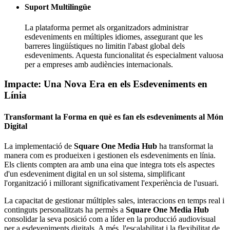
Suport Multilingüe
La plataforma permet als organitzadors administrar
esdeveniments en múltiples idiomes, assegurant que les
barreres lingüístiques no limitin l'abast global dels
esdeveniments. Aquesta funcionalitat és especialment valuosa
per a empreses amb audiències internacionals.
Impacte: Una Nova Era en els Esdeveniments en
Línia
Transformant la Forma en què es fan els esdeveniments al Món
Digital
La implementació de
Square One Media Hub
ha transformat la
manera com es produeixen i gestionen els esdeveniments en línia.
Els clients compten ara amb una eina que integra tots els aspectes
d'un esdeveniment digital en un sol sistema, simplificant
l'organització i millorant significativament l'experiència de l'usuari.
La capacitat de gestionar múltiples sales, interaccions en temps real i
continguts personalitzats ha permès a
Square One Media Hub
consolidar la seva posició com a líder en la producció audiovisual
per a esdeveniments digitals. A més, l'escalabilitat i la flexibilitat de