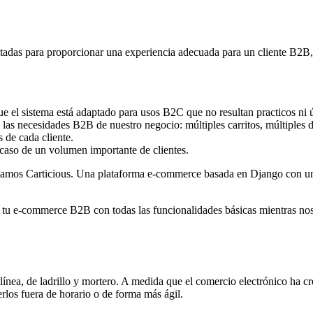
adas para proporcionar una experiencia adecuada para un cliente B2B, 
ue el sistema está adaptado para usos B2C que no resultan practicos ni ú
 las necesidades B2B de nuestro negocio: múltiples carritos, múltiples 
s de cada cliente.
 caso de un volumen importante de clientes.
ollamos Carticious. Una plataforma e-commerce basada en Django con un
ir tu e-commerce B2B con todas las funcionalidades básicas mientras nos
ínea, de ladrillo y mortero. A medida que el comercio electrónico ha 
erlos fuera de horario o de forma más ágil.